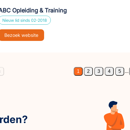
ABC Opleiding & Training
Nieuw lid sinds 02-2018
Bezoek website
…
‹
1
2
3
4
5
orden?