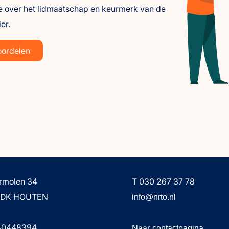
e over het lidmaatschap en keurmerk van de
er.
oordelen
rmolen 34
T 030 267 37 78
 DK HOUTEN
info@nrto.nl
 40448394
Naar
contactpagina