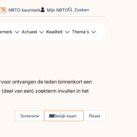
NRTO keurmerk
Mijn NRTO
Zoeken
urmerk
Actueel
Kwaliteit
Thema's
iervoor ontvangen de leden binnenkort een
n (deel van een) zoekterm invullen in het
Sorteren
Bekijk kaart
Reset