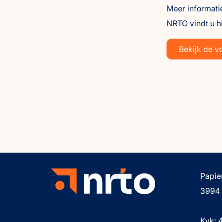
Meer informati
NRTO vindt u hi
Bekijk de v
Papie
3994
Kvk: