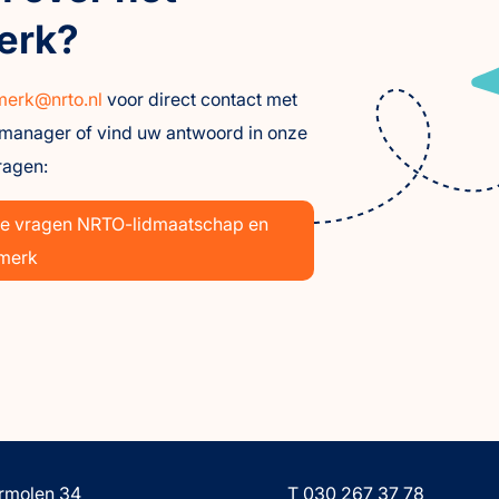
erk?
merk@nrto.nl
voor direct contact met
smanager of vind uw antwoord in onze
ragen:
de vragen NRTO-lidmaatschap en
merk
rmolen 34
T 030 267 37 78