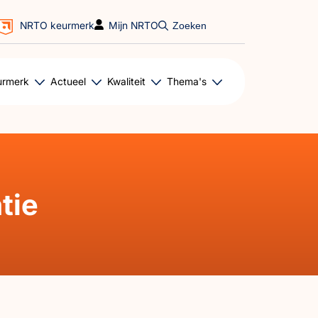
NRTO keurmerk
Mijn NRTO
Zoeken
urmerk
Actueel
Kwaliteit
Thema's
tie