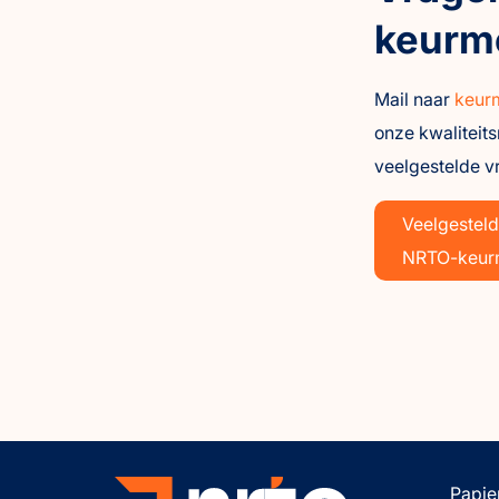
keurm
Mail naar
keur
onze kwaliteit
veelgestelde v
Veelgestel
NRTO-keur
Papie