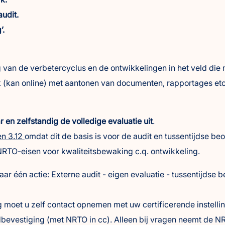
audit.
’.
g van de verbetercyclus en de ontwikkelingen in het veld di
 (kan online) met aantonen van documenten, rapportages et
 en zelfstandig de volledige evaluatie uit
.
en 3.12
omdat dit de basis is voor de audit en tussentijdse be
NRTO-eisen voor kwaliteitsbewaking c.q. ontwikkeling.
 jaar één actie: Externe audit - eigen evaluatie - tussentijdse 
ng moet u zelf contact opnemen met uw certificerende instelli
indbevestiging (met NRTO in cc). Alleen bij vragen neemt de 