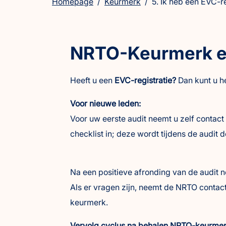
Homepage
/
Keurmerk
/
5. Ik heb een EVC-re
NRTO-Keurmerk en
Heeft u een
EVC-registratie?
Dan kunt u h
Voor nieuwe leden:
Voor uw eerste audit neemt u zelf contac
checklist in; deze wordt tijdens de audit
Na een positieve afronding van de audit n
Als er vragen zijn, neemt de NRTO contac
keurmerk.
Vervolg cyclus na behalen NRTO-keurmer