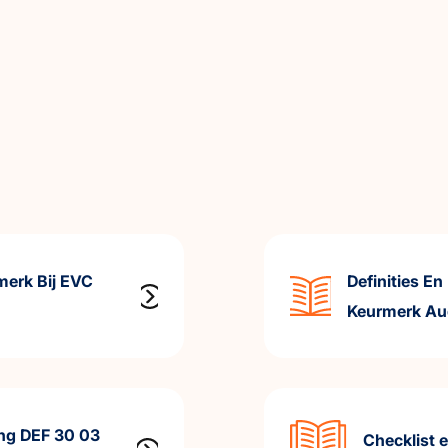
merk Bij EVC
Definities E
Keurmerk Au
ing DEF 30 03
Checklist e