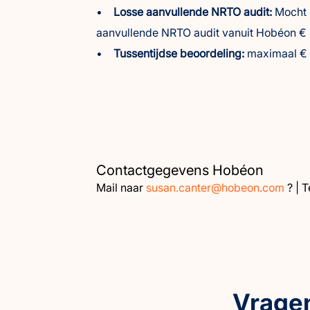
•
Losse aanvullende NRTO audit:
Mocht u
aanvullende NRTO audit vanuit Hobéon € 515
•
Tussentijdse beoordeling:
maximaal € 1
Contactgegevens Hobéon
Mail naar
susan.canter@hobeon.com
? | 
Vragen